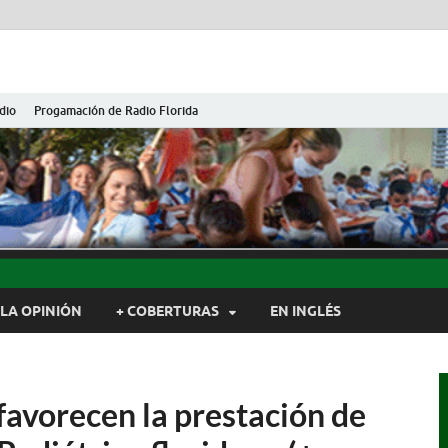
dio
Progamación de Radio Florida
ida de Cuba
ida, Camagüey, Cuba
LA OPINIÓN
+ COBERTURAS
EN INGLÉS
favorecen la prestación de