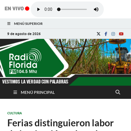
MENÚ SUPERIOR
9 de agosto de 2026
Radio Florida de
Noticias y Actualidades de Florida, Camagüey,
Cuba
Cuba
MENÚ PRINCIPAL
CULTURA
Ferias distinguieron labor