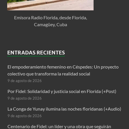
Emisora Radio Florida, desde Florida,
Camagüey, Cuba
ENTRADAS RECIENTES
El empoderamiento femenino en Céspedes: Un proyecto
colectivo que transforma la realidad social
9 de agosto de 2026
Por Fidel: Solidaridad y justicia social en Florida (+Post)
9 de agosto de 2026
La Conga de Yunay ilumina las noches floridanas (+Audio)
9 de agosto de 2026
Centenario de Fidel: un líder y una obra que seguirán