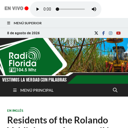
MENÚ SUPERIOR
8 de agosto de 2026
Radio Florida de
Noticias y Actualidades de Florida, Camagüey,
Cuba
Cuba
MENÚ PRINCIPAL
EN INGLÉS
Residents of the Rolando