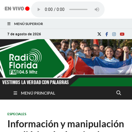
MENÚ SUPERIOR
7 de agosto de 2026
Radio Florida de
Noticias y Actualidades de Florida, Camagüey,
Cuba
Cuba
MENÚ PRINCIPAL
ESPECIALES
Información y manipulación